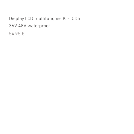
Display LCD multifunções KT-LCD5
36V 48V waterproof
Preço
54,95 €
Bateria 48V tipo HL HaiLong e HLmax
Preço
420,00 €