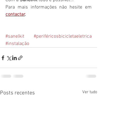
Com a 
SanelKit
 tudo é possível..!
Para mais informações não hesite em 
contactar
.
#sanelkit
#periféricosbicicletaeletrica
#instalação
Ver tudo
Posts recentes