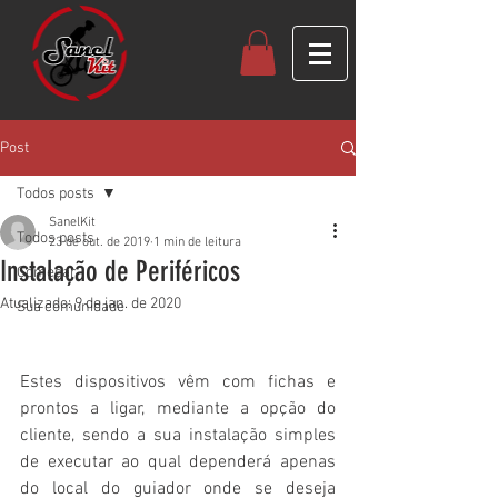
Post
Todos posts
SanelKit
Todos posts
23 de out. de 2019
1 min de leitura
Instalação de Periféricos
Começar
Atualizado:
9 de jan. de 2020
Sua comunidade
Estes dispositivos vêm com fichas e 
prontos a ligar, mediante a opção do 
cliente, sendo a sua instalação simples 
de executar ao qual dependerá apenas 
do local do guiador onde se deseja 