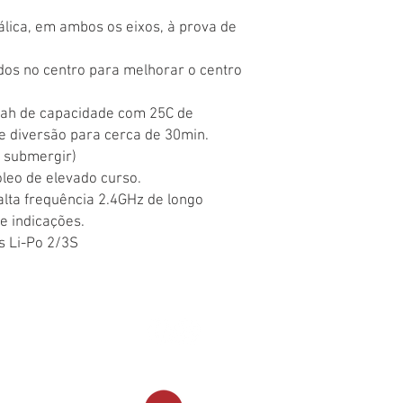
lica, em ambos os eixos, à prova de
dos no centro para melhorar o centro
mah de capacidade com 25C de
 diversão para cerca de 30min.
o submergir)
eo de elevado curso.
lta frequência 2.4GHz de longo
e indicações.
s Li-Po 2/3S
© 2022 SANELKIT. Todos os direitos reservados.