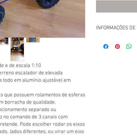
INFORMAÇÕES DE
Este artigo é enviado p
Pode levantar o prod
custos de envio, selec
realizar o pedido. Veja
e e de escala 1:10
em "contactos" no men
terreno escalador de elevada
s todo em alumínio ajustável em
as que possuem rolamentos de esferas
m borracha de qualidade.
uncionamento separado ou
do no comando de 3 canais com
retende. Pode escolher rodar os eixos
do, lados diferentes, ou virar um eixo