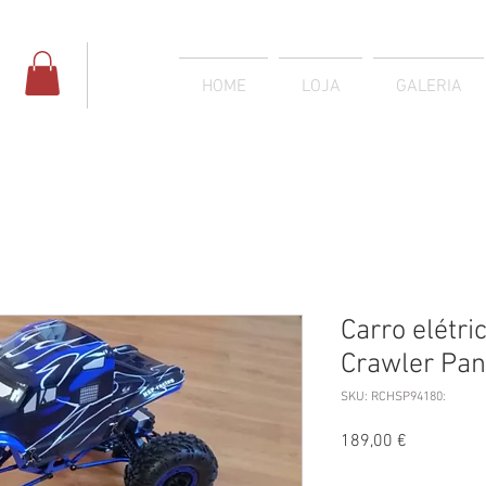
HOME
LOJA
GALERIA
Carro elétr
Crawler Pan
SKU: RCHSP94180:
Preço
189,00 €