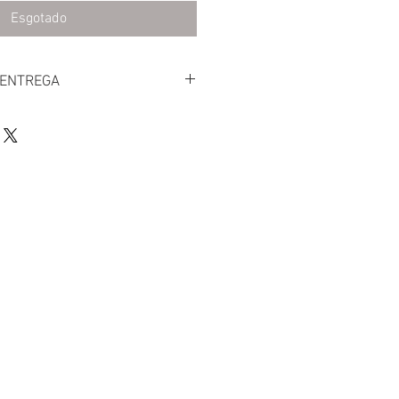
Esgotado
 ENTREGA
or correio expresso em 1 dia útil.
uto no nosso armazém poupando os
ione a opção pretendida antes de
 a nossa localização clicando
u superior.