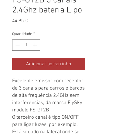
FS-GT2B 3 canais
2.4Ghz bateria Lipo
Preço
44,95 €
Quantidade
*
Adicionar ao carrinho
Excelente emissor com receptor 
de 3 canais para carros e barcos 
de alta frequência 2.4GHz sem 
interferências, da marca FlySky 
modelo FS-GT2B

O terceiro canal é tipo ON/OFF 
para ligar luzes, por exemplo. 
Está situado na lateral onde se 