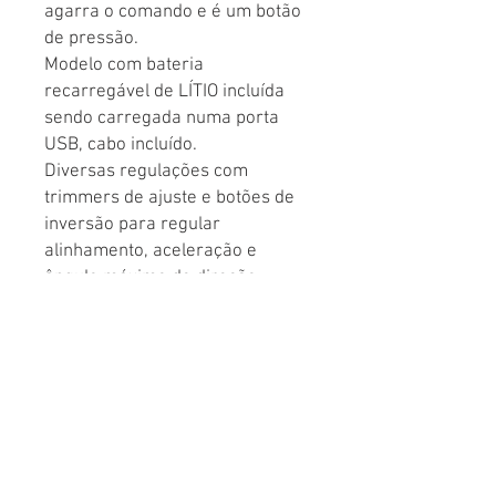
agarra o comando e é um botão 
de pressão. 

Modelo com bateria 
recarregável de LÍTIO incluída 
sendo carregada numa porta 
USB, cabo incluído.

Diversas regulações com 
trimmers de ajuste e botões de 
inversão para regular 
alinhamento, aceleração e 
ângulo máximo de direção.

Tem saída para ligação de cabo 
de simulador para utilizar o 
comando no PC. 

Indicação de bateria fraca.

Função Fail safe que permite 
não perder o controlo do carro 
ou barco em caso de falha do 
sinal do comando. 
