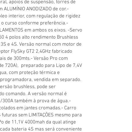
al, apoios de suspensão, torres de 
em ALUMÍNIO ANODIZADO de cor.-
o interior, com regulação de rigidez 
o curso conforme preferência.-
LAMENTOS em ambos os eixos. -Servo 
 4 polos alto rendimento Brushless 
 3S e 4S. Versão normal com motor de 
ptor FlySky GT2 2,4GHz fabricado 
is de 300mts.- Versão Pro com 
e 720A),  preparado para Lipo de 7,4V 
gua, com proteção térmica e 
 programadora, vendida em separado. 
versão brushless, pode ser 
o comando. A versão normal é 
/300A também à prova de água.- 
olados em jantes cromadas.- Carro 
futuras sem LIMITAÇÕES mesmo para 
-Po de 11,1V 4000mah da qual atinge 
cada bateria 4S mas será conveniente 