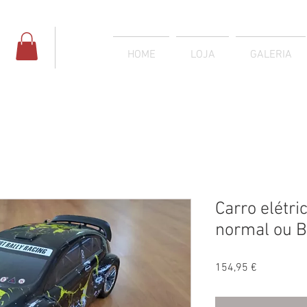
HOME
LOJA
GALERIA
Carro elétri
normal ou B
Preço
154,95 €