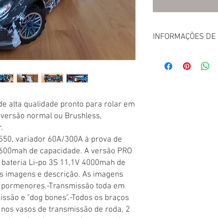
INFORMAÇÕES DE
Este artigo é enviado p
Pode levantar o prod
custos de envio, selec
realizar o pedido. Veja
em "contactos" no men
e alta qualidade pronto para rolar em 
 versão normal ou Brushless, 


50, variador 60A/300A à prova de 
3600mah de capacidade. A versão PRO 
 bateria Li-po 3S 11,1V 4000mah de 
s imagens e descrição. As imagens 
e pormenores.-Transmissão toda em 
ssão e "dog bones".-Todos os braços 
s vasos de transmissão de roda, 2 