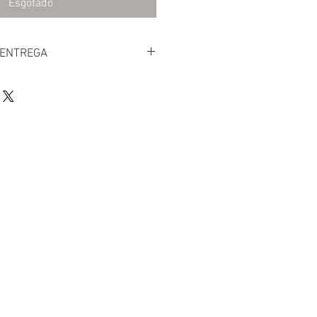
Esgotado
 ENTREGA
or correio expresso em 1 dia útil.
uto no nosso armazém poupando os
ione a opção pretendida antes de
 a nossa localização clicando
u superior.