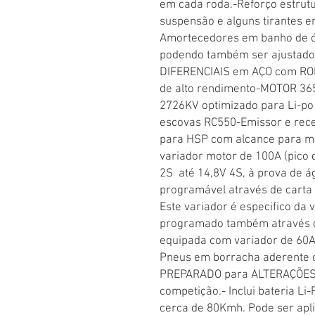
em cada roda.-Reforço estrutur
suspensão e alguns tirantes 
Amortecedores em banho de óle
podendo também ser ajustado 
DIFERENCIAIS em AÇO com RO
de alto rendimento-MOTOR 3650
2726KV optimizado para Li-po
escovas RC550-Emissor e rece
para HSP com alcance para ma
variador motor de 100A (pico d
2S  até 14,8V 4S, à prova de á
programável através de carta
Este variador é especifico da 
programado também através d
equipada com variador de 60A
Pneus em borracha aderente c
PREPARADO para ALTERAÇÕES 
competição.- Inclui bateria Li
cerca de 80Kmh. Pode ser apli