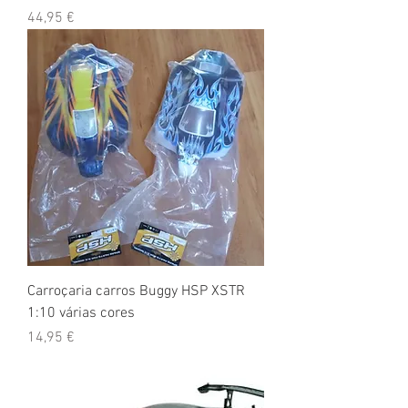
Preço
44,95 €
Carroçaria carros Buggy HSP XSTR
1:10 várias cores
Preço
14,95 €