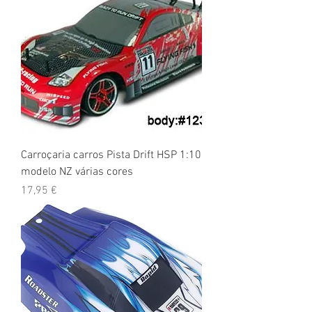
Carroçaria carros Pista Drift HSP 1:10
modelo NZ várias cores
Preço
17,95 €