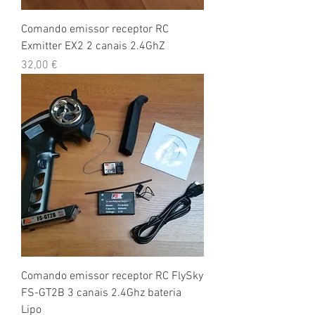
Comando emissor receptor RC
Exmitter EX2 2 canais 2.4GhZ
Preço
32,00 €
Comando emissor receptor RC FlySky
FS-GT2B 3 canais 2.4Ghz bateria
Lipo