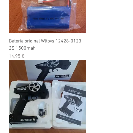
Bateria original Wltoys 12428-0123
2S 1500mah
Preço
14,95 €