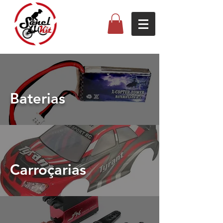
Baterias
Carroçarias